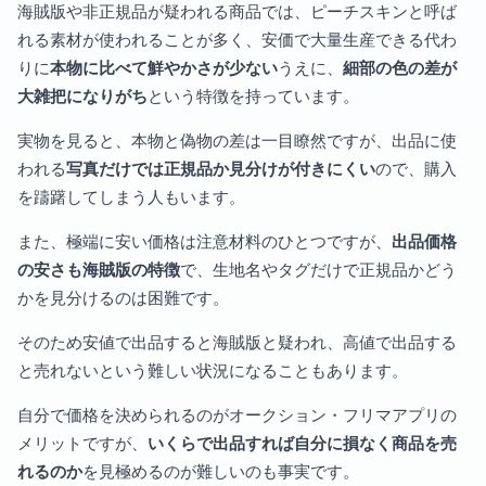
海賊版や非正規品が疑われる商品では、ピーチスキンと呼ば
れる素材が使われることが多く、安価で大量生産できる代わ
りに
本物に比べて鮮やかさが少ない
うえに、
細部の色の差が
大雑把になりがち
という特徴を持っています。
実物を見ると、本物と偽物の差は一目瞭然ですが、出品に使
われる
写真だけでは正規品か見分けが付きにくい
ので、購入
を躊躇してしまう人もいます。
また、極端に安い価格は注意材料のひとつですが、
出品価格
の安さも海賊版の特徴
で、生地名やタグだけで正規品かどう
かを見分けるのは困難です。
そのため安値で出品すると海賊版と疑われ、高値で出品する
と売れないという難しい状況になることもあります。
自分で価格を決められるのがオークション・フリマアプリの
メリットですが、
いくらで出品すれば自分に損なく商品を売
れるのか
を見極めるのが難しいのも事実です。