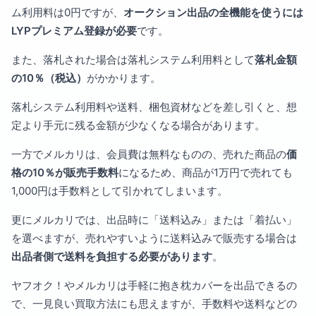
ム利用料は0円ですが、
オークション出品の全機能を使うには
LYPプレミアム登録が必要
です。
また、落札された場合は落札システム利用料として
落札金額
の10％（税込）
がかかります。
落札システム利用料や送料、梱包資材などを差し引くと、想
定より手元に残る金額が少なくなる場合があります。
一方でメルカリは、会員費は無料なものの、売れた商品の
価
格の10％が販売手数料
になるため、商品が1万円で売れても
1,000円は手数料として引かれてしまいます。
更にメルカリでは、出品時に「送料込み」または「着払い」
を選べますが、売れやすいように送料込みで販売する場合は
出品者側で送料を負担する必要があります
。
ヤフオク！やメルカリは手軽に抱き枕カバーを出品できるの
で、一見良い買取方法にも思えますが、手数料や送料などの